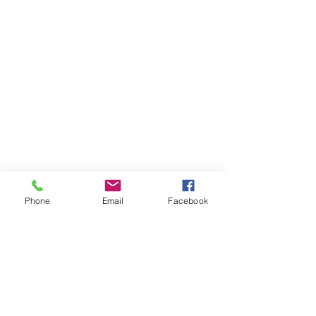
ZABRANJENO
PSIHOMODO
PUŠENJE
POP
Phone
Email
Facebook
NOCTIFERIA