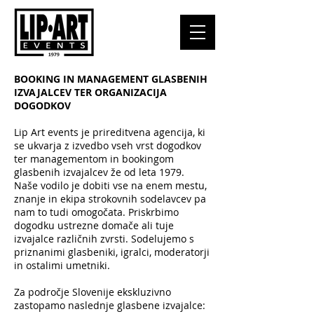
BOOKING IN MANAGEMENT GLASBENIH
IZVAJALCEV TER ORGANIZACIJA
DOGODKOV​
Lip Art events je prireditvena agencija, ki
se ukvarja z izvedbo vseh vrst dogodkov
ter managementom in bookingom
glasbenih izvajalcev že od leta 1979.
Naše vodilo je dobiti vse na enem mestu,
znanje in ekipa strokovnih sodelavcev pa
nam to tudi omogočata. Priskrbimo
dogodku ustrezne domače ali tuje
izvajalce različnih zvrsti. Sodelujemo s
priznanimi glasbeniki, igralci, moderatorji
in ostalimi umetniki.
Za področje Slovenije ekskluzivno
zastopamo naslednje glasbene izvajalce: